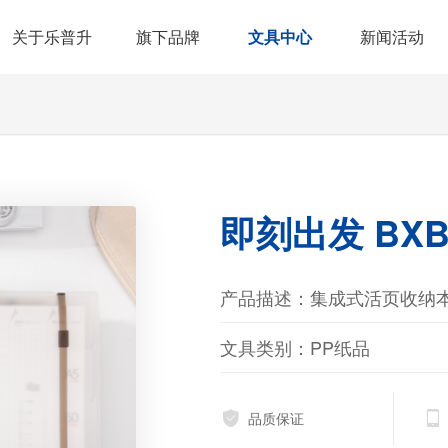
关于乐普升
旗下品牌
新闻活动
文具中心
公司简介
乐普升
修正系列
企业新闻
园区环境
REDI乐维
书写工具
媒体报道
发展历程
比心
PP纸品
产品资讯
合作伙伴
小学大象
手账手工
荣誉资质
商城产品
销售网络
即刻出发 BXB0
产品描述：集成式活页收纳本
文具类别：PP纸品
品质保证