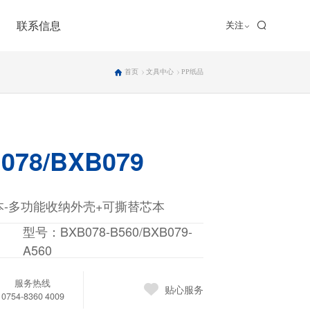
联系信息
关注
联系我们
首页
文具中心
PP纸品
招贤纳士
加盟合作
78/BXB079
-多功能收纳外壳+可撕替芯本
型号：BXB078-B560/BXB079-
A560
服务热线
贴心服务
0754-8360 4009