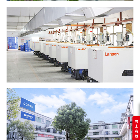
网
上
商
城